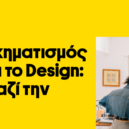
χηματισμός
 το Design:
ζί την